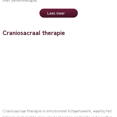
met oefentherapie.
Lees meer
Craniosacraal therapie
Craniosacraal therapie is emotioneel lichaamswerk, waarbij het
lichaam met zachte manuele technieken ondersteund wordt in