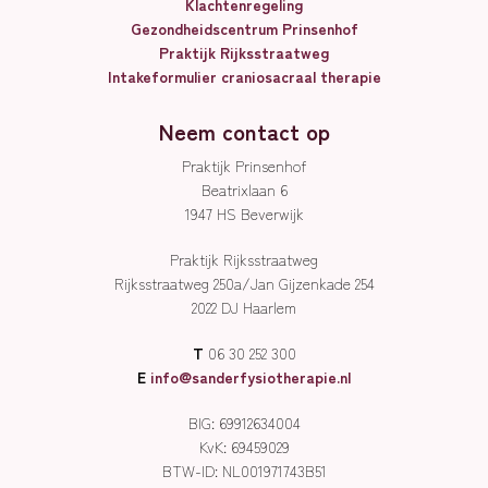
Klachtenregeling
Gezondheidscentrum Prinsenhof
Praktijk Rijksstraatweg
Intakeformulier craniosacraal therapie
Neem contact op
Praktijk Prinsenhof
Beatrixlaan 6
1947 HS Beverwijk
Praktijk Rijksstraatweg
Rijksstraatweg 250a/Jan Gijzenkade 254
2022 DJ Haarlem
T
06 30 252 300
E
info@sanderfysiotherapie.nl
BIG: 69912634004
KvK: 69459029
BTW-ID: NL001971743B51